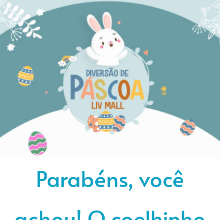
Parabéns, você
achou! O coelhinho